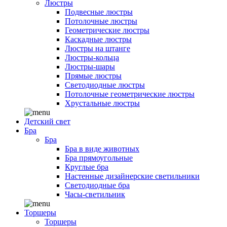
Люстры
Подвесные люстры
Потолочные люстры
Геометрические люстры
Каскадные люстры
Люстры на штанге
Люстры-кольца
Люстры-шары
Прямые люстры
Светодиодные люстры
Потолочные геометрические люстры
Хрустальные люстры
Детский свет
Бра
Бра
Бра в виде животных
Бра прямоугольные
Круглые бра
Настенные дизайнерские светильники
Светодиодные бра
Часы-светильник
Торшеры
Торшеры