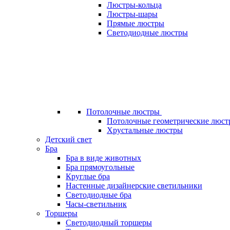
Люстры-кольца
Люстры-шары
Прямые люстры
Светодиодные люстры
Потолочные люстры
Потолочные геометрические люст
Хрустальные люстры
Детский свет
Бра
Бра в виде животных
Бра прямоугольные
Круглые бра
Настенные дизайнерские светильники
Светодиодные бра
Часы-светильник
Торшеры
Светодиодный торшеры