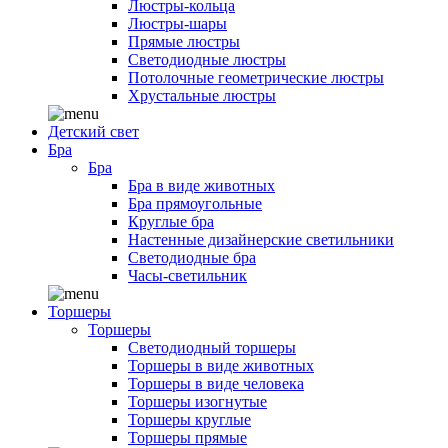
Люстры-кольца
Люстры-шары
Прямые люстры
Светодиодные люстры
Потолочные геометрические люстры
Хрустальные люстры
Детский свет
Бра
Бра
Бра в виде животных
Бра прямоугольные
Круглые бра
Настенные дизайнерские светильники
Светодиодные бра
Часы-светильник
Торшеры
Торшеры
Светодиодный торшеры
Торшеры в виде животных
Торшеры в виде человека
Торшеры изогнутые
Торшеры круглые
Торшеры прямые