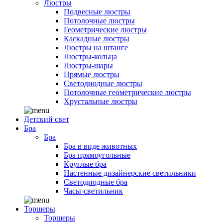
Люстры
Подвесные люстры
Потолочные люстры
Геометрические люстры
Каскадные люстры
Люстры на штанге
Люстры-кольца
Люстры-шары
Прямые люстры
Светодиодные люстры
Потолочные геометрические люстры
Хрустальные люстры
Детский свет
Бра
Бра
Бра в виде животных
Бра прямоугольные
Круглые бра
Настенные дизайнерские светильники
Светодиодные бра
Часы-светильник
Торшеры
Торшеры