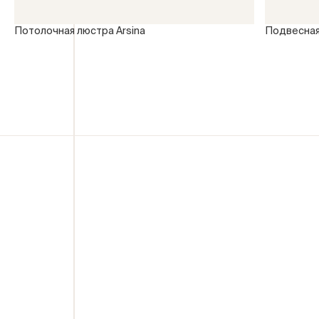
Потолочная люстра Arsina
Подвесная
Ваше имя
Номер телефона
E-mail
Адрес доставки