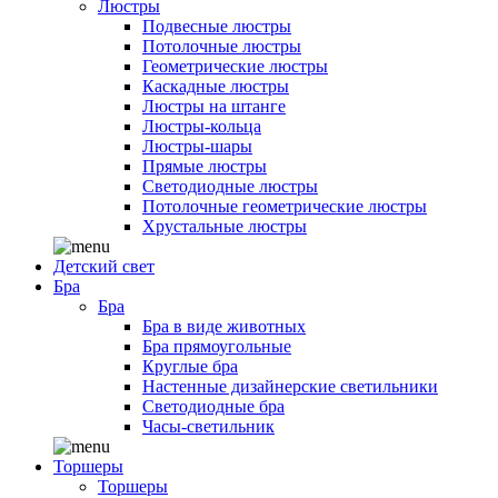
Люстры
Подвесные люстры
Потолочные люстры
Геометрические люстры
Каскадные люстры
Люстры на штанге
Люстры-кольца
Люстры-шары
Прямые люстры
Светодиодные люстры
Потолочные геометрические люстры
Хрустальные люстры
Детский свет
Бра
Бра
Бра в виде животных
Бра прямоугольные
Круглые бра
Настенные дизайнерские светильники
Светодиодные бра
Часы-светильник
Торшеры
Торшеры