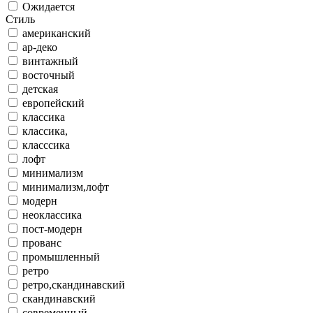
Ожидается
Стиль
американский
ар-деко
винтажный
восточный
детская
европейский
классика
классика,
класссика
лофт
минимализм
минимализм,лофт
модерн
неоклассика
пост-модерн
прованс
промышленный
ретро
ретро,скандинавский
скандинавский
современный