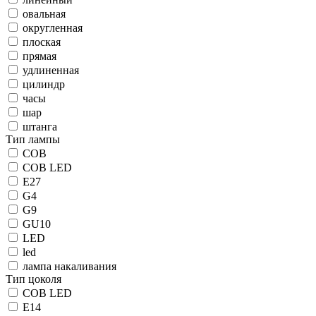
овальная
округленная
плоская
прямая
удлиненная
цилиндр
часы
шар
штанга
Тип лампы
COB
COB LED
E27
G4
G9
GU10
LED
led
лампа накаливания
Тип цоколя
COB LED
E14