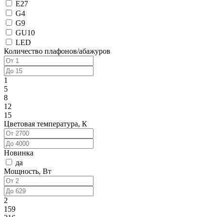
E27
G4
G9
GU10
LED
Количество плафонов/абажуров
1
5
8
12
15
Цветовая температура, К
Новинка
да
Мощность, Вт
2
159