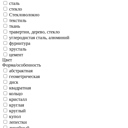
сталь
стекло
Стекловолокно
текстиль
ткань
травертин, дерево, стекло
углеродистая сталь, алюминий
фурнитура
хрусталь
цемент
Цвет
Форма/особенность
абстрактная
геометрическая
диск
квадратная
кольцо
кристалл
круглая
круглый
купол
лепестки
линейный