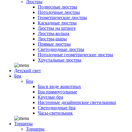
Люстры
Подвесные люстры
Потолочные люстры
Геометрические люстры
Каскадные люстры
Люстры на штанге
Люстры-кольца
Люстры-шары
Прямые люстры
Светодиодные люстры
Потолочные геометрические люстры
Хрустальные люстры
Детский свет
Бра
Бра
Бра в виде животных
Бра прямоугольные
Круглые бра
Настенные дизайнерские светильники
Светодиодные бра
Часы-светильник
Торшеры
Торшеры