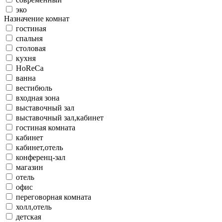
эко
Назначение комнат
гостиная
спальня
столовая
кухня
HoReCa
ванна
вестибюль
входная зона
выставочный зал
выставочный зал,кабинет
гостиная комната
кабинет
кабинет,отель
конференц-зал
магазин
отель
офис
переговорная комната
холл,отель
детская