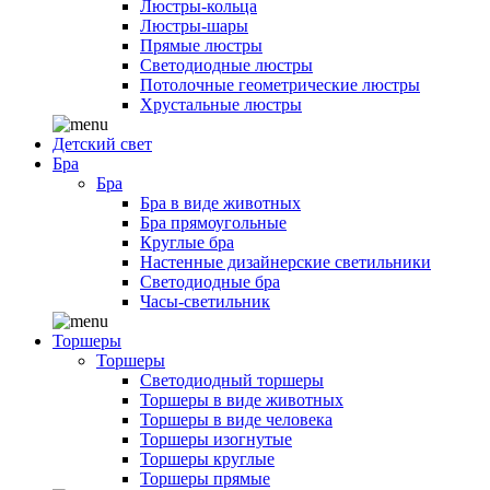
Люстры-кольца
Люстры-шары
Прямые люстры
Светодиодные люстры
Потолочные геометрические люстры
Хрустальные люстры
Детский свет
Бра
Бра
Бра в виде животных
Бра прямоугольные
Круглые бра
Настенные дизайнерские светильники
Светодиодные бра
Часы-светильник
Торшеры
Торшеры
Светодиодный торшеры
Торшеры в виде животных
Торшеры в виде человека
Торшеры изогнутые
Торшеры круглые
Торшеры прямые