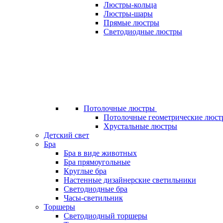
Люстры-кольца
Люстры-шары
Прямые люстры
Светодиодные люстры
Потолочные люстры
Потолочные геометрические люст
Хрустальные люстры
Детский свет
Бра
Бра в виде животных
Бра прямоугольные
Круглые бра
Настенные дизайнерские светильники
Светодиодные бра
Часы-светильник
Торшеры
Светодиодный торшеры