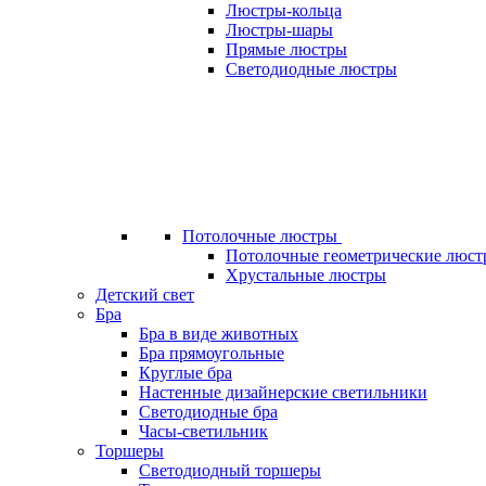
Люстры-кольца
Люстры-шары
Прямые люстры
Светодиодные люстры
Потолочные люстры
Потолочные геометрические люст
Хрустальные люстры
Детский свет
Бра
Бра в виде животных
Бра прямоугольные
Круглые бра
Настенные дизайнерские светильники
Светодиодные бра
Часы-светильник
Торшеры
Светодиодный торшеры