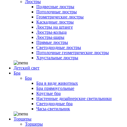
Люстры
Подвесные люстры
Потолочные люстры
Геометрические люстры
Каскадные люстры
Люстры на штанге
Люстры-кольца
Люстры-шары
Прямые люстры
Светодиодные люстры
Потолочные геометрические люстры
Хрустальные люстры
Детский свет
Бра
Бра
Бра в виде животных
Бра прямоугольные
Круглые бра
Настенные дизайнерские светильники
Светодиодные бра
Часы-светильник
Торшеры
Торшеры