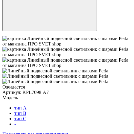
Ожидается
Артикул:
KPL7098-A7
Модель
тип A
тип B
тип C
-