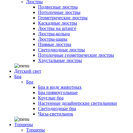
Люстры
Подвесные люстры
Потолочные люстры
Геометрические люстры
Каскадные люстры
Люстры на штанге
Люстры-кольца
Люстры-шары
Прямые люстры
Светодиодные люстры
Потолочные геометрические люстры
Хрустальные люстры
Детский свет
Бра
Бра
Бра в виде животных
Бра прямоугольные
Круглые бра
Настенные дизайнерские светильники
Светодиодные бра
Часы-светильник
Торшеры
Торшеры