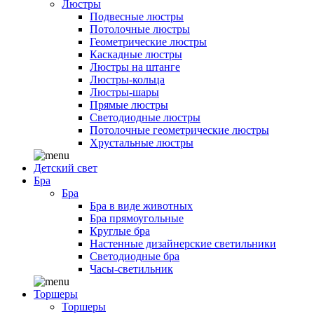
Люстры
Подвесные люстры
Потолочные люстры
Геометрические люстры
Каскадные люстры
Люстры на штанге
Люстры-кольца
Люстры-шары
Прямые люстры
Светодиодные люстры
Потолочные геометрические люстры
Хрустальные люстры
Детский свет
Бра
Бра
Бра в виде животных
Бра прямоугольные
Круглые бра
Настенные дизайнерские светильники
Светодиодные бра
Часы-светильник
Торшеры
Торшеры