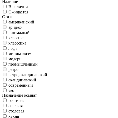
Наличие
В наличии
Ожидается
Стиль
американский
ар-деко
винтажный
классика
класссика
лофт
минимализм
модерн
промышленный
ретро
ретро,скандинавский
скандинавский
современный
эко
Назначение комнат
гостиная
спальня
столовая
кухня