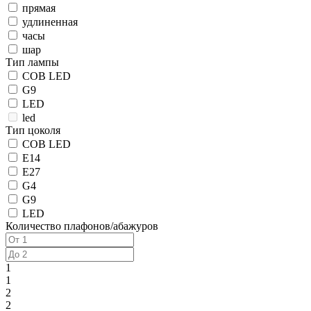
прямая
удлиненная
часы
шар
Тип лампы
COB LED
G9
LED
led
Тип цоколя
COB LED
E14
E27
G4
G9
LED
Количество плафонов/абажуров
1
1
2
2