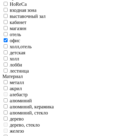
HoReCa
входная зона
выставочный зал
кабинет
магазин
отель
офис
холл,отель
детская
холл
лобби
лестница
Материал
металл
акрил
алебастр
алюминий
алюминий, керамика
алюминий, стекло
дерево
дерево, стекло
железо