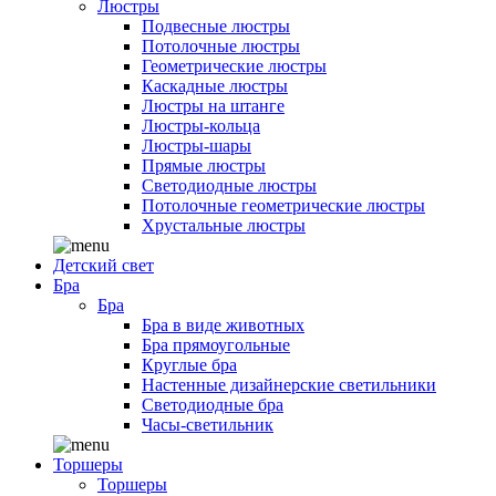
Люстры
Подвесные люстры
Потолочные люстры
Геометрические люстры
Каскадные люстры
Люстры на штанге
Люстры-кольца
Люстры-шары
Прямые люстры
Светодиодные люстры
Потолочные геометрические люстры
Хрустальные люстры
Детский свет
Бра
Бра
Бра в виде животных
Бра прямоугольные
Круглые бра
Настенные дизайнерские светильники
Светодиодные бра
Часы-светильник
Торшеры
Торшеры