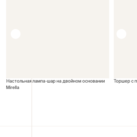
Настольная лампа-шар на двойном основании
Торшер с 
Mirella
Ваше имя