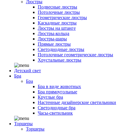
Люстры
Подвесные люстры
Потолочные люстры
Геометрические люстры
Каскадные люстры
Люстры на штанге
Люстры-кольца
Люстры-шары
Прямые люстры
Светодиодные люстры
Потолочные геометрические люстры
Хрустальные люстры
Детский свет
Бра
Бра
Бра в виде животных
Бра прямоугольные
Круглые бра
Настенные дизайнерские светильники
Светодиодные бра
Часы-светильник
Торшеры
Торшеры