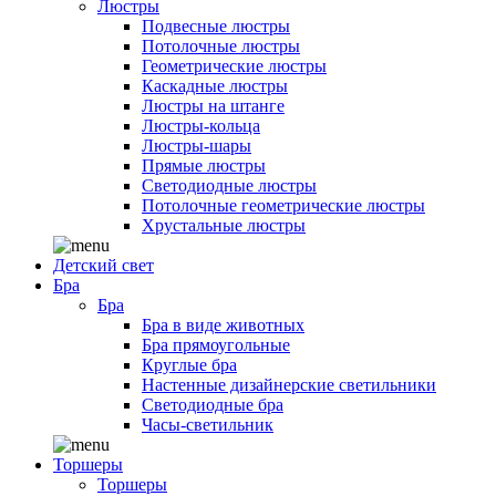
Люстры
Подвесные люстры
Потолочные люстры
Геометрические люстры
Каскадные люстры
Люстры на штанге
Люстры-кольца
Люстры-шары
Прямые люстры
Светодиодные люстры
Потолочные геометрические люстры
Хрустальные люстры
Детский свет
Бра
Бра
Бра в виде животных
Бра прямоугольные
Круглые бра
Настенные дизайнерские светильники
Светодиодные бра
Часы-светильник
Торшеры
Торшеры