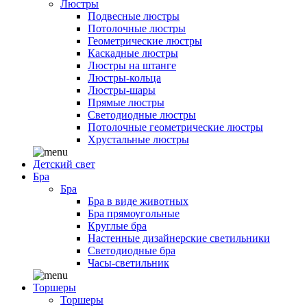
Люстры
Подвесные люстры
Потолочные люстры
Геометрические люстры
Каскадные люстры
Люстры на штанге
Люстры-кольца
Люстры-шары
Прямые люстры
Светодиодные люстры
Потолочные геометрические люстры
Хрустальные люстры
Детский свет
Бра
Бра
Бра в виде животных
Бра прямоугольные
Круглые бра
Настенные дизайнерские светильники
Светодиодные бра
Часы-светильник
Торшеры
Торшеры