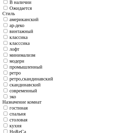
В наличии
Ожидается
Стиль
американский
ар-деко
винтажный
классика
класссика
лофт
минимализм
модерн
промышленный
ретро
ретро,скандинавский
скандинавский
современный
эко
Назначение комнат
гостиная
спальня
столовая
кухня
HoReCa