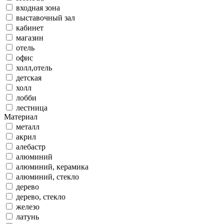
входная зона
выставочный зал
кабинет
магазин
отель
офис
холл,отель
детская
холл
лобби
лестница
Материал
металл
акрил
алебастр
алюминий
алюминий, керамика
алюминий, стекло
дерево
дерево, стекло
железо
латунь