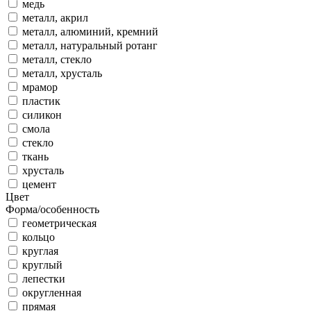
медь
металл, акрил
металл, алюминий, кремний
металл, натуральный ротанг
металл, стекло
металл, хрусталь
мрамор
пластик
силикон
смола
стекло
ткань
хрусталь
цемент
Цвет
Форма/особенность
геометрическая
кольцо
круглая
круглый
лепестки
округленная
прямая