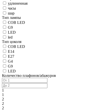
удлиненная
часы
шар
Тип лампы
COB LED
G9
LED
led
Тип цоколя
COB LED
E14
E27
G4
G9
LED
Количество плафонов/абажуров
1
1
2
2
2