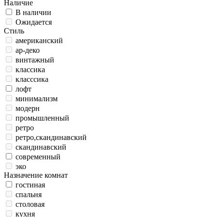
Наличие
В наличии
Ожидается
Стиль
американский
ар-деко
винтажный
классика
класссика
лофт
минимализм
модерн
промышленный
ретро
ретро,скандинавский
скандинавский
современный
эко
Назначение комнат
гостиная
спальня
столовая
кухня