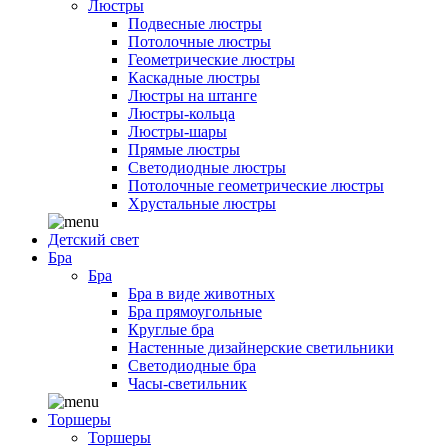
Люстры
Подвесные люстры
Потолочные люстры
Геометрические люстры
Каскадные люстры
Люстры на штанге
Люстры-кольца
Люстры-шары
Прямые люстры
Светодиодные люстры
Потолочные геометрические люстры
Хрустальные люстры
Детский свет
Бра
Бра
Бра в виде животных
Бра прямоугольные
Круглые бра
Настенные дизайнерские светильники
Светодиодные бра
Часы-светильник
Торшеры
Торшеры