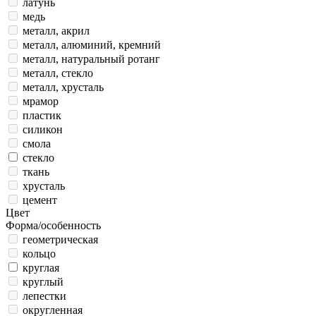
латунь
медь
металл, акрил
металл, алюминий, кремний
металл, натуральный ротанг
металл, стекло
металл, хрусталь
мрамор
пластик
силикон
смола
стекло
ткань
хрусталь
цемент
Цвет
Форма/особенность
геометрическая
кольцо
круглая
круглый
лепестки
округленная