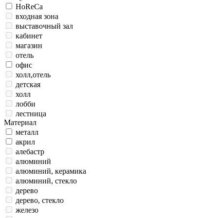
HoReCa
входная зона
выставочный зал
кабинет
магазин
отель
офис
холл,отель
детская
холл
лобби
лестница
Материал
металл
акрил
алебастр
алюминий
алюминий, керамика
алюминий, стекло
дерево
дерево, стекло
железо