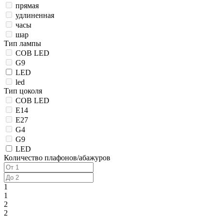
прямая
удлиненная
часы
шар
Тип лампы
COB LED
G9
LED
led
Тип цоколя
COB LED
E14
E27
G4
G9
LED
Количество плафонов/абажуров
1
1
2
2