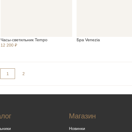
Часы-светильник Tempo
Бра Venezia
12 200 ₽
1
2
алог
Магазин
ьники
Новинки