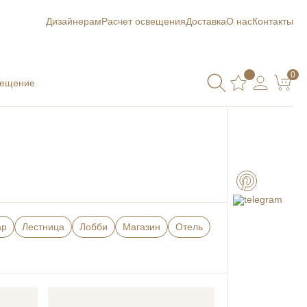
Дизайнерам
Расчет освещения
Доставка
О нас
Контакты
0
вещение
ар
Лестница
Лобби
Магазин
Отель