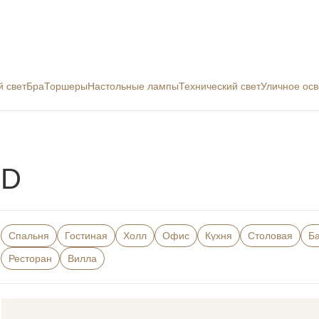
й свет
Бра
Торшеры
Настольные лампы
Технический свет
Уличное ос
ED
Спальня
Гостиная
Холл
Офис
Кухня
Столовая
Б
Ресторан
Вилла