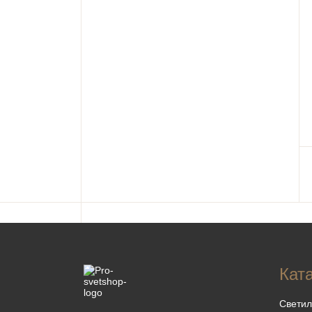
Кат
Светил