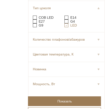
Тип цоколя
COB LED
E14
E27
G4
G9
LED
Количество плафонов/абажуров
Цветовая температура, К
Новинка
Мощность, Вт